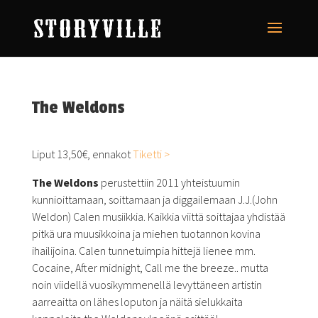
The Weldons
Liput 13,50€, ennakot
Tiketti >
The Weldons
perustettiin 2011 yhteistuumin
kunnioittamaan, soittamaan ja diggailemaan J.J.(John
Weldon) Calen musiikkia. Kaikkia viittä soittajaa yhdistää
pitkä ura muusikkoina ja miehen tuotannon kovina
ihailijoina. Calen tunnetuimpia hittejä lienee mm.
Cocaine, After midnight, Call me the breeze.. mutta
noin viidellä vuosikymmenellä levyttäneen artistin
aarreaitta on lähes loputon ja näitä sielukkaita