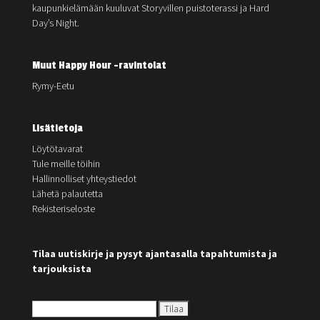
kaupunkielämään kuuluvat Storyvillen puistoterassi ja Hard
Day’s Night.
Muut Happy Hour -ravintolat
Rymy-Eetu
Lisätietoja
Löytötavarat
Tule meille töihin
Hallinnolliset yhteystiedot
Lähetä palautetta
Rekisteriseloste
Tilaa uutiskirje ja pysyt ajantasalla tapahtumista ja
tarjouksista