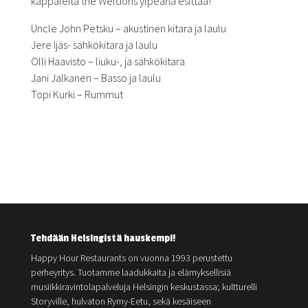
kappaleita the Weldons ylpeänä esittää!
Uncle John Petsku – akustinen kitara ja laulu
Jere Ijäs- sähkökitara ja laulu
Olli Haavisto – liuku-, ja sähkökitara
Jani Jalkanen – Basso ja laulu
Topi Kurki – Rummut
Tehdään Helsingistä hauskempi!
Happy Hour Restaurants on vuonna 1993 perustettu
perheyritys. Tuotamme laadukkaita ja elämyksellisiä
musiikkiravintolapalveluja Helsingin keskustassa; kultturelli
Storyville, hulvaton Rymy-Eetu, sekä kesäiseen