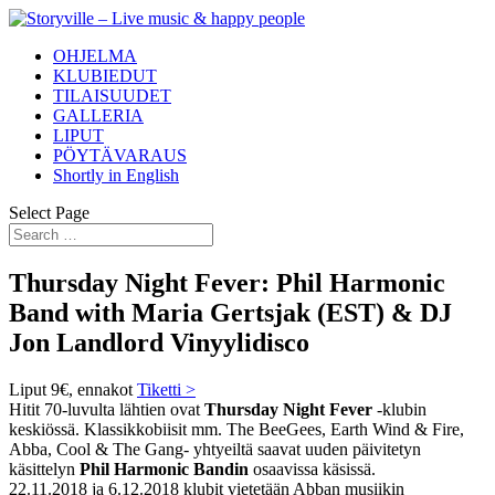
OHJELMA
KLUBIEDUT
TILAISUUDET
GALLERIA
LIPUT
PÖYTÄVARAUS
Shortly in English
Select Page
Thursday Night Fever: Phil Harmonic
Band with Maria Gertsjak (EST) & DJ
Jon Landlord Vinyylidisco
Liput 9€, ennakot
Tiketti >
Hitit 70-luvulta lähtien ovat
Thursday Night Fever
-klubin
keskiössä. Klassikkobiisit mm. The BeeGees, Earth Wind & Fire,
Abba, Cool & The Gang- yhtyeiltä saavat uuden päivitetyn
käsittelyn
Phil Harmonic Bandin
osaavissa käsissä.
22.11.2018 ja 6.12.2018 klubit vietetään Abban musiikin