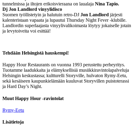
tunnelmissa ja iltojen erikoisvieraana on laualaja
Nina Tapio.
Dj Jon Landlord vinyylidisco
Suomen työllistetyin ja halutuin retro-DJ
Jon Landlord
järjesti
kalenteristaan vapaata ja lupautui Thursday Night Fever -klubille.
Landlordin superlaajasta vinyylivalikoimasta löytyy jokaiselle jotain
ja levytoiveita voi esittää!
Tehdään Helsingistä hauskempi!
Happy Hour Restaurants on vuonna 1993 perustettu perheyritys.
Tuotamme laadukkaita ja elämyksellisiä musiikkiravintolapalveluja
Helsingin keskustassa; kultturelli Storyville, hulvaton Rymy-Eetu,
sekä kesäiseen kaupunkielämään kuuluvat Storyvillen puistoterassi
ja Hard Day’s Night.
Muut Happy Hour -ravintolat
Rymy-Eetu
Lisätietoja
Löytötavarat