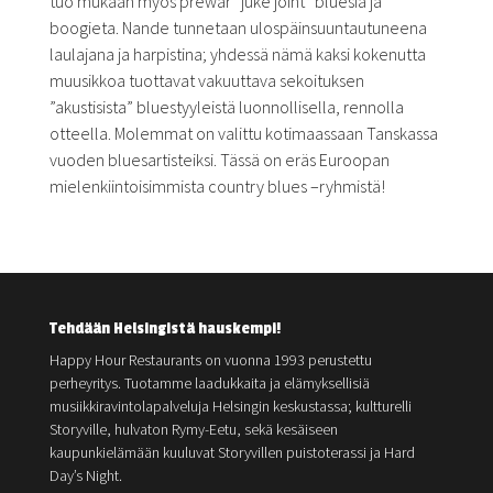
tuo mukaan myös prewar ”juke joint” bluesia ja
boogieta. Nande tunnetaan ulospäinsuuntautuneena
laulajana ja harpistina; yhdessä nämä kaksi kokenutta
muusikkoa tuottavat vakuuttava sekoituksen
”akustisista” bluestyyleistä luonnollisella, rennolla
otteella. Molemmat on valittu kotimaassaan Tanskassa
vuoden bluesartisteiksi. Tässä on eräs Euroopan
mielenkiintoisimmista country blues –ryhmistä!
Tehdään Helsingistä hauskempi!
Happy Hour Restaurants on vuonna 1993 perustettu
perheyritys. Tuotamme laadukkaita ja elämyksellisiä
musiikkiravintolapalveluja Helsingin keskustassa; kultturelli
Storyville, hulvaton Rymy-Eetu, sekä kesäiseen
kaupunkielämään kuuluvat Storyvillen puistoterassi ja Hard
Day’s Night.