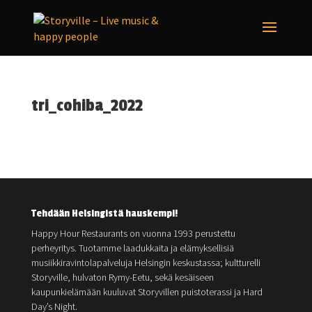
tri_cohiba_2022
Tehdään Helsingistä hauskempi!
Happy Hour Restaurants on vuonna 1993 perustettu
perheyritys. Tuotamme laadukkaita ja elämyksellisiä
musiikkiravintolapalveluja Helsingin keskustassa; kultturelli
Storyville, hulvaton Rymy-Eetu, sekä kesäiseen
kaupunkielämään kuuluvat Storyvillen puistoterassi ja Hard
Day’s Night.