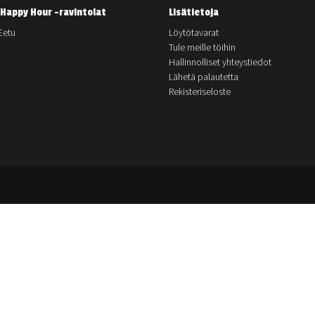
Happy Hour -ravintolat
Lisätietoja
Eetu
Löytötavarat
Tule meille töihin
Hallinnolliset yhteystiedot
Lähetä palautetta
Rekisteriseloste