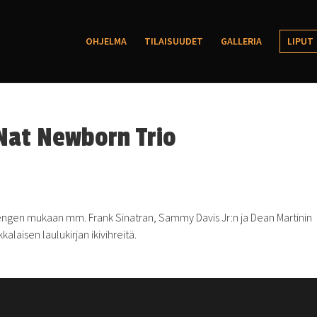
OHJELMA
TILAISUUDET
GALLERIA
LIPUT
 Nat Newborn Trio
-hengen mukaan mm. Frank Sinatran, Sammy Davis Jr:n ja Dean Martinin
laisen laulukirjan ikivihreitä.