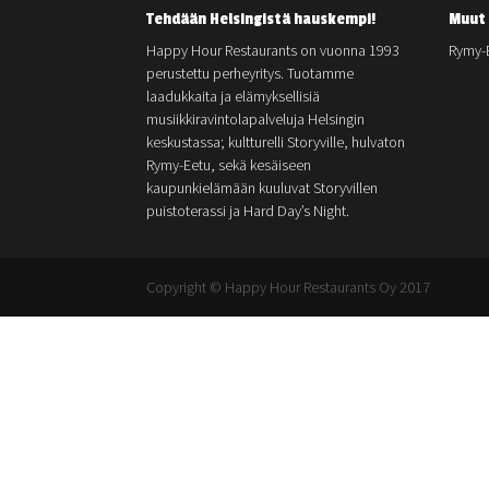
Tehdään Helsingistä hauskempi!
Muut 
Happy Hour Restaurants on vuonna 1993
Rymy-
perustettu perheyritys. Tuotamme
laadukkaita ja elämyksellisiä
musiikkiravintolapalveluja Helsingin
keskustassa; kultturelli Storyville, hulvaton
Rymy-Eetu, sekä kesäiseen
kaupunkielämään kuuluvat Storyvillen
puistoterassi ja Hard Day’s Night.
Copyright © Happy Hour Restaurants Oy 2017