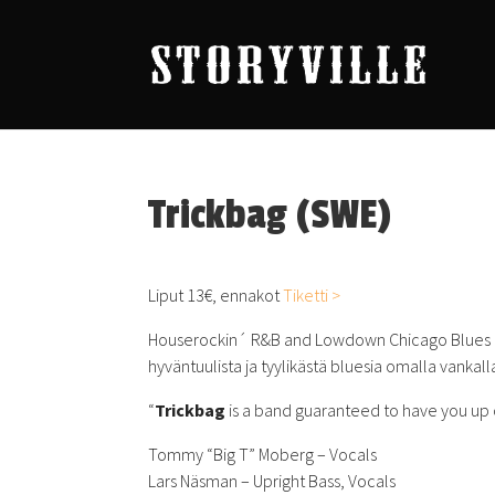
Trickbag (SWE)
Liput 13€, ennakot
Tiketti >
Houserockin´ R&B and Lowdown Chicago Blues Ba
hyväntuulista ja tyylikästä bluesia omalla vankall
“
Trickbag
is a band guaranteed to have you up 
Tommy “Big T” Moberg – Vocals
Lars Näsman – Upright Bass, Vocals