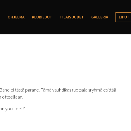
OHJELMA
KLUBIEDUT
TILAISUUDET
GALLERIA
LIPUT
nd ei tästä parane. Tämä vauhdikas ruotsalaisryhmä esittää
a otteellaan.
on your feet!”