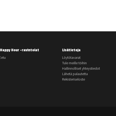
Happy Hour -ravintolat
Lisätietoja
Eetu
Löytötavarat
Tule meille töihin
Hallinnolliset yhteystiedot
Lähetä palautetta
Rekisteriseloste