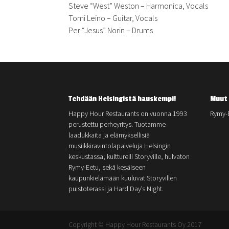
Steve “West” Weston – Harmonica, Vocals
Tomi Leino – Guitar, Vocals
Per “Jesus” Norin – Drums
Tehdään Helsingistä hauskempi!
Muut 
Happy Hour Restaurants on vuonna 1993
Rymy-
perustettu perheyritys. Tuotamme
laadukkaita ja elämyksellisiä
musiikkiravintolapalveluja Helsingin
keskustassa; kultturelli Storyville, hulvaton
Rymy-Eetu, sekä kesäiseen
kaupunkielämään kuuluvat Storyvillen
puistoterassi ja Hard Day’s Night.
Copyright © Happy Hour Restaurants Oy 2017