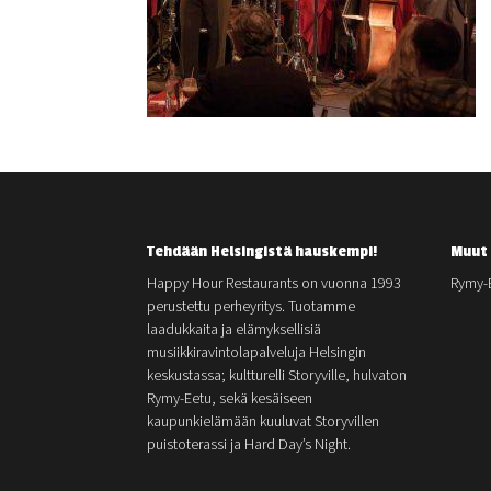
Tehdään Helsingistä hauskempi!
Muut 
Happy Hour Restaurants on vuonna 1993
Rymy-
perustettu perheyritys. Tuotamme
laadukkaita ja elämyksellisiä
musiikkiravintolapalveluja Helsingin
keskustassa; kultturelli Storyville, hulvaton
Rymy-Eetu, sekä kesäiseen
kaupunkielämään kuuluvat Storyvillen
puistoterassi ja Hard Day’s Night.