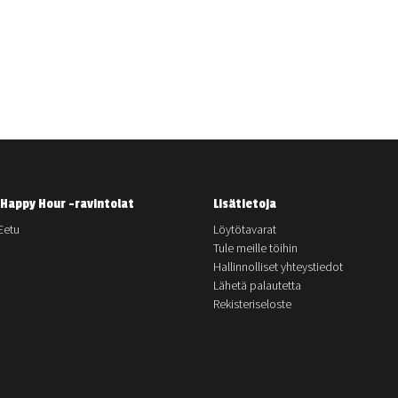
Happy Hour -ravintolat
Lisätietoja
Eetu
Löytötavarat
Tule meille töihin
Hallinnolliset yhteystiedot
Lähetä palautetta
Rekisteriseloste