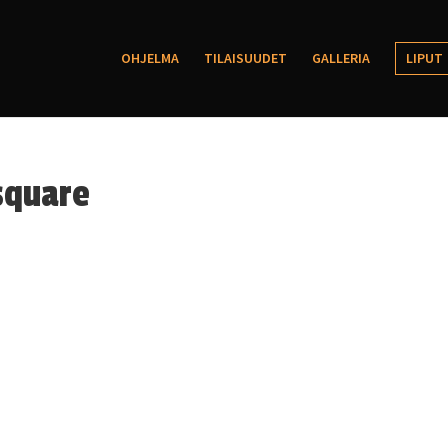
OHJELMA
TILAISUUDET
GALLERIA
LIPUT
square