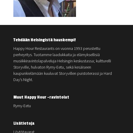
Tehdään Helsingistä hauskempi!
Happy Hour Restaurants on vuonna 1993 perustettu
perheyritys. Tuotamme laadukkaita ja elämyksellisiä
musiikkiravintolapalveluja Helsingin keskustassa; kultturelli
Storyville, hulvaton Rymy-Eetu, sekä kesäiseen
kaupunkielämään kuuluvat Storyvillen puistoterassi ja Hard
Day’s Night.
Muut Happy Hour -ravintolat
Rymy-Eetu
Lisätietoja
Löytötavarat