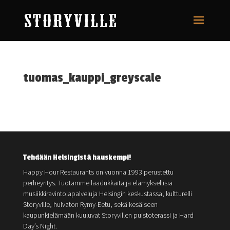
tuomas_kauppi_greyscale
Tehdään Helsingistä hauskempi!
Happy Hour Restaurants on vuonna 1993 perustettu
perheyritys. Tuotamme laadukkaita ja elämyksellisiä
musiikkiravintolapalveluja Helsingin keskustassa; kultturelli
Storyville, hulvaton Rymy-Eetu, sekä kesäiseen
kaupunkielämään kuuluvat Storyvillen puistoterassi ja Hard
Day’s Night.