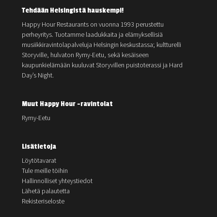
Tehdään Helsingistä hauskempi!
Happy Hour Restaurants on vuonna 1993 perustettu
perheyritys. Tuotamme laadukkaita ja elämyksellisiä
musiikkiravintolapalveluja Helsingin keskustassa; kultturelli
Storyville, hulvaton Rymy-Eetu, sekä kesäiseen
kaupunkielämään kuuluvat Storyvillen puistoterassi ja Hard
Day’s Night.
Muut Happy Hour -ravintolat
Rymy-Eetu
Lisätietoja
Löytötavarat
Tule meille töihin
Hallinnolliset yhteystiedot
Lähetä palautetta
Rekisteriseloste