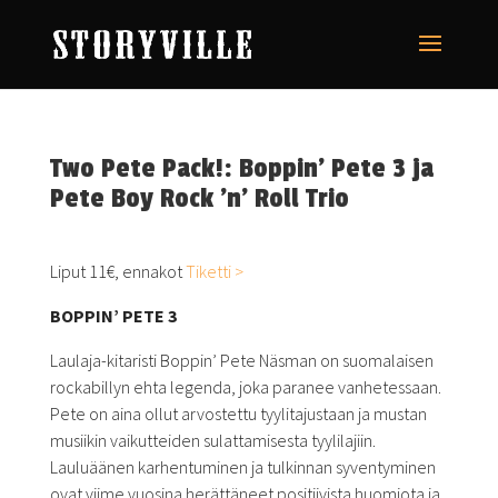
Two Pete Pack!: Boppin’ Pete 3 ja
Pete Boy Rock ’n’ Roll Trio
Liput 11€, ennakot
Tiketti >
BOPPIN’ PETE 3
Laulaja-kitaristi Boppin’ Pete Näsman on suomalaisen
rockabillyn ehta legenda, joka paranee vanhetessaan.
Pete on aina ollut arvostettu tyylitajustaan ja mustan
musiikin vaikutteiden sulattamisesta tyylilajiin.
Lauluäänen karhentuminen ja tulkinnan syventyminen
ovat viime vuosina herättäneet positiivista huomiota ja