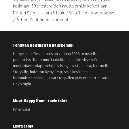
kotimaan 50’s festareiden kautta omilla keikoillaan.
Petteri Salmi – kitara & laulu / Mika Railo – kontrabasso
/ Petteri Määttänen – rummut
Tehdään Helsingistä hauskempi!
Happy Hour Restaurants on vuonna 1993 perustettu
perheyritys. Tuotamme laadukkaita ja elämyksellisiä
musiikkiravintolapalveluja Helsingin keskustassa; kultturelli
Storyville, hulvaton Rymy-Eetu, sekä kesäiseen
kaupunkielämään kuuluvat Storyvillen puistoterassi ja Hard
Day’s Night.
Muut Happy Hour -ravintolat
Rymy-Eetu
Lisätietoja