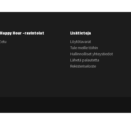
Happy Hour -ravintolat
Lisätietoja
Eetu
Löytötavarat
Tule meille töihin
Hallinnolliset yhteystiedot
Lähetä palautetta
Rekisteriseloste