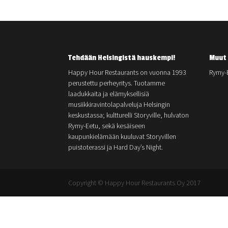
Tehdään Helsingistä hauskempi!
Muut 
Happy Hour Restaurants on vuonna 1993
Rymy-
perustettu perheyritys. Tuotamme
laadukkaita ja elämyksellisiä
musiikkiravintolapalveluja Helsingin
keskustassa; kultturelli Storyville, hulvaton
Rymy-Eetu, sekä kesäiseen
kaupunkielämään kuuluvat Storyvillen
puistoterassi ja Hard Day’s Night.
Copyright © Happy Hour Restaurants Oy 2017