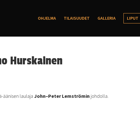
OHJELMA
TILAISUUDET
GALLERIA
LIPUT
uho Hurskainen
vä-äänisen laulaja
John
–
Peter
Lemström
in
johdolla.