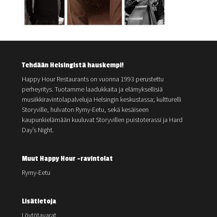
Tehdään Helsingistä hauskempi!
Happy Hour Restaurants on vuonna 1993 perustettu
perheyritys. Tuotamme laadukkaita ja elämyksellisiä
musiikkiravintolapalveluja Helsingin keskustassa; kultturelli
Storyville, hulvaton Rymy-Eetu, sekä kesäiseen
kaupunkielämään kuuluvat Storyvillen puistoterassi ja Hard
Day’s Night.
Muut Happy Hour -ravintolat
Rymy-Eetu
Lisätietoja
Löytötavarat