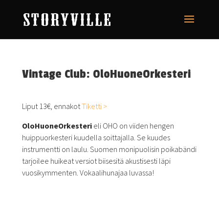
Vintage Club: OloHuoneOrkesteri
Liput 13€, ennakot
Tiketti >
OloHuoneOrkesteri
eli OHO on viiden hengen
huippuorkesteri kuudella soittajalla. Se kuudes
instrumentti on laulu. Suomen monipuolisin poikabändi
tarjoilee huikeat versiot biisesitä akustisesti läpi
vuosikymmenten. Vokaalihunajaa luvassa!