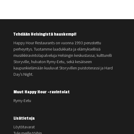
Tehdään Helsingistä hauskempi!
Happy Hour Restaurants on vuonna 1993 perustettu
perheyritys. Tuotamme laadukkaita ja elämyksellisiä
musiikkiravintolapalveluja Helsingin keskustassa; kultturelli
Storyville, hulvaton Rymy-Eetu, sekä kesäiseen
kaupunkielämään kuuluvat Storyvillen puistoterassi ja Hard
Day’s Night.
Muut Happy Hour -ravintolat
Rymy-Eetu
Lisätietoja
Löytötavarat
Tule meille töihin