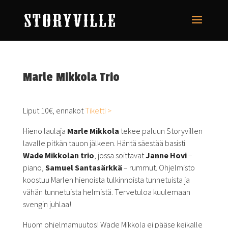
Marle Mikkola Trio
Liput 10€, ennakot
Tiketti >
Hieno laulaja
Marle
Mikkola
tekee paluun Storyvillen
lavalle pitkän tauon jälkeen. Häntä säestää basisti
Wade
Mikkola
n trio
, jossa soittavat
Janne Hovi
–
piano,
Samuel Santasärkkä
– rummut. Ohjelmisto
koostuu Marlen hienoista tulkinnoista tunnetuista ja
vähän tunnetuista helmistä. Tervetuloa kuulemaan
svengin juhlaa!
Huom ohjelmamuutos! Wade Mikkola ei pääse keikalle