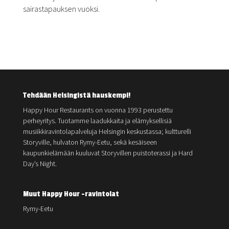
sairastapauksen vuoksi.
Tehdään Helsingistä hauskempi!
Happy Hour Restaurants on vuonna 1993 perustettu
perheyritys. Tuotamme laadukkaita ja elämyksellisiä
musiikkiravintolapalveluja Helsingin keskustassa; kultturelli
Storyville, hulvaton Rymy-Eetu, sekä kesäiseen
kaupunkielämään kuuluvat Storyvillen puistoterassi ja Hard
Day’s Night.
Muut Happy Hour -ravintolat
Rymy-Eetu