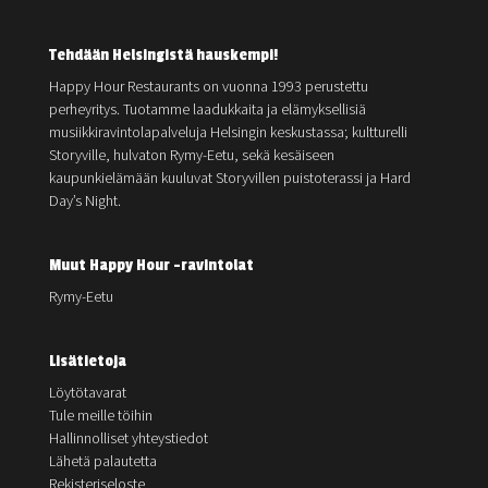
Tehdään Helsingistä hauskempi!
Happy Hour Restaurants on vuonna 1993 perustettu
perheyritys. Tuotamme laadukkaita ja elämyksellisiä
musiikkiravintolapalveluja Helsingin keskustassa; kultturelli
Storyville, hulvaton Rymy-Eetu, sekä kesäiseen
kaupunkielämään kuuluvat Storyvillen puistoterassi ja Hard
Day’s Night.
Muut Happy Hour -ravintolat
Rymy-Eetu
Lisätietoja
Löytötavarat
Tule meille töihin
Hallinnolliset yhteystiedot
Lähetä palautetta
Rekisteriseloste