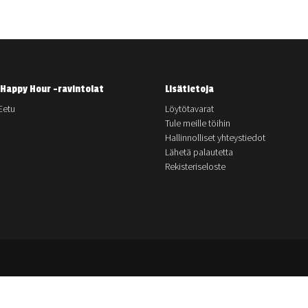
Happy Hour -ravintolat
Lisätietoja
Eetu
Löytötavarat
Tule meille töihin
Hallinnolliset yhteystiedot
Lähetä palautetta
Rekisteriseloste