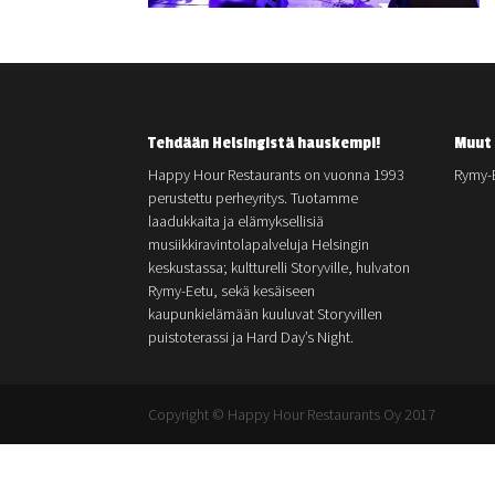
Tehdään Helsingistä hauskempi!
Muut 
Happy Hour Restaurants on vuonna 1993
Rymy-
perustettu perheyritys. Tuotamme
laadukkaita ja elämyksellisiä
musiikkiravintolapalveluja Helsingin
keskustassa; kultturelli Storyville, hulvaton
Rymy-Eetu, sekä kesäiseen
kaupunkielämään kuuluvat Storyvillen
puistoterassi ja Hard Day’s Night.
Copyright © Happy Hour Restaurants Oy 2017