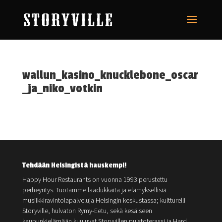
wallun_kasino_knucklebone_oscar
_ja_niko_votkin
Tehdään Helsingistä hauskempi!
Happy Hour Restaurants on vuonna 1993 perustettu
perheyritys. Tuotamme laadukkaita ja elämyksellisiä
musiikkiravintolapalveluja Helsingin keskustassa; kultturelli
Storyville, hulvaton Rymy-Eetu, sekä kesäiseen
kaupunkielämään kuuluvat Storyvillen puistoterassi ja Hard