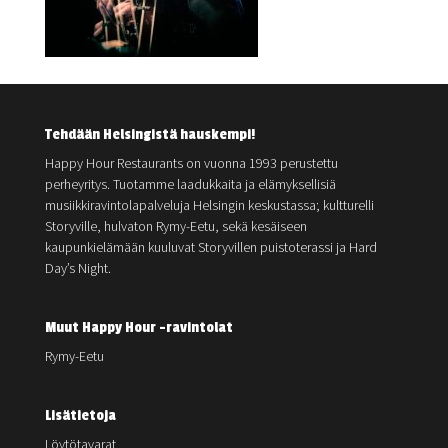
Tehdään Helsingistä hauskempi!
Happy Hour Restaurants on vuonna 1993 perustettu
perheyritys. Tuotamme laadukkaita ja elämyksellisiä
musiikkiravintolapalveluja Helsingin keskustassa; kultturelli
Storyville, hulvaton Rymy-Eetu, sekä kesäiseen
kaupunkielämään kuuluvat Storyvillen puistoterassi ja Hard
Day’s Night.
Muut Happy Hour -ravintolat
Rymy-Eetu
Lisätietoja
Löytötavarat