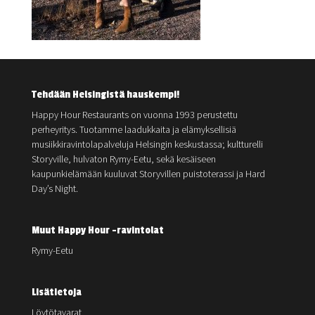
Tehdään Helsingistä hauskempi!
Happy Hour Restaurants on vuonna 1993 perustettu
perheyritys. Tuotamme laadukkaita ja elämyksellisiä
musiikkiravintolapalveluja Helsingin keskustassa; kultturelli
Storyville, hulvaton Rymy-Eetu, sekä kesäiseen
kaupunkielämään kuuluvat Storyvillen puistoterassi ja Hard
Day’s Night.
Muut Happy Hour -ravintolat
Rymy-Eetu
Lisätietoja
Löytötavarat