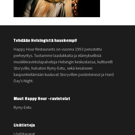
Tehdään Helsingistä hauskempi!
Happy Hour Restaurants on vuonna 1993 perustettu
perheyritys. Tuotamme laadukkaita ja elämyksellisiä
musiikkiravintolapalveluja Helsingin keskustassa; kultturelli
Storyville, hulvaton Rymy-Eetu, sekä kesäiseen
kaupunkielämään kuuluvat Storyvillen puistoterassi ja Hard
Day’s Night.
Muut Happy Hour -ravintolat
Rymy-Eetu
Lisätietoja
Löytötavarat