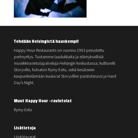
Tehdään Helsingistä hauskempi!
Happy Hour Restaurants on vuonna 1993 perustettu
perheyritys. Tuotamme laadukkaita ja elämyksellisiä
musiikkiravintolapalveluja Helsingin keskustassa; kultturelli
Storyville, hulvaton Rymy-Eetu, sekä kesäiseen
kaupunkielämään kuuluvat Storyvillen puistoterassi ja Hard
Day’s Night.
Muut Happy Hour -ravintolat
Rymy-Eetu
Lisätietoja
Löytötavarat