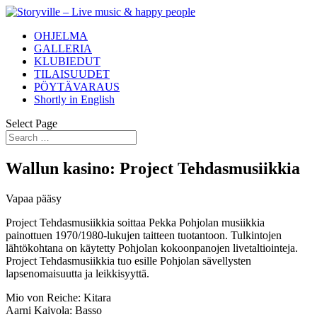
OHJELMA
GALLERIA
KLUBIEDUT
TILAISUUDET
PÖYTÄVARAUS
Shortly in English
Select Page
Wallun kasino: Project Tehdasmusiikkia
Vapaa pääsy
Project Tehdasmusiikkia soittaa Pekka Pohjolan musiikkia
painottuen 1970/1980-lukujen taitteen tuotantoon. Tulkintojen
lähtökohtana on käytetty Pohjolan kokoonpanojen livetaltiointeja.
Project Tehdasmusiikkia tuo esille Pohjolan sävellysten
lapsenomaisuutta ja leikkisyyttä.
Mio von Reiche: Kitara
Aarni Kaivola: Basso