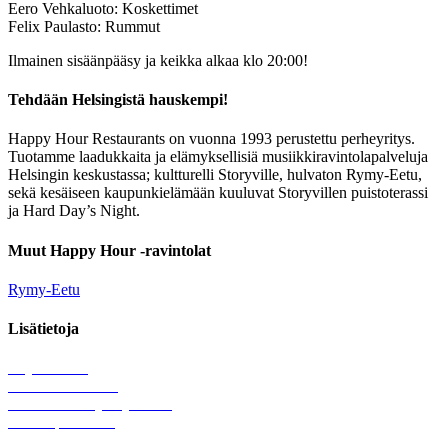
Eero Vehkaluoto: Koskettimet
Felix Paulasto: Rummut
Ilmainen sisäänpääsy ja keikka alkaa klo 20:00!
Tehdään Helsingistä hauskempi!
Happy Hour Restaurants on vuonna 1993 perustettu perheyritys.
Tuotamme laadukkaita ja elämyksellisiä musiikkiravintolapalveluja
Helsingin keskustassa; kultturelli Storyville, hulvaton Rymy-Eetu,
sekä kesäiseen kaupunkielämään kuuluvat Storyvillen puistoterassi
ja Hard Day’s Night.
Muut Happy Hour -ravintolat
Rymy-Eetu
Lisätietoja
Löytötavarat
Tule meille töihin
Hallinnolliset yhteystiedot
Lähetä palautetta
Rekisteriseloste