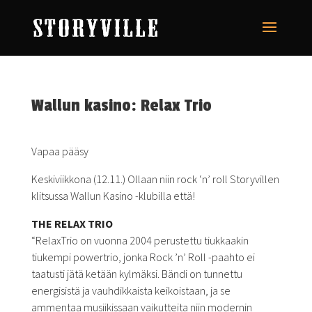
Wallun kasino: Relax Trio
Vapaa pääsy
Keskiviikkona (12.11.) Ollaan niin rock ‘n’ roll Storyvillen
klitsussa Wallun Kasino -klubilla että!
THE RELAX TRIO
“RelaxTrio on vuonna 2004 perustettu tiukkaakin
tiukempi powertrio, jonka Rock ’n’ Roll -paahto ei
taatusti jätä ketään kylmäksi. Bändi on tunnettu
energisistä ja vauhdikkaista keikoistaan, ja se
ammentaa musiikissaan vaikutteita niin modernin