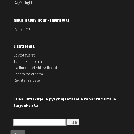
Day’s Night.
Muut Happy Hour -ravintolat
Rymy-Eetu
Lisätietoja
Löytötavarat
Tule meille töihin
Hallinnolliset yhteystiedot
Lähetä palautetta
Rekisteriseloste
Tilaa uutiskirje ja pysyt ajantasalla tapahtumista ja
tarjouksista