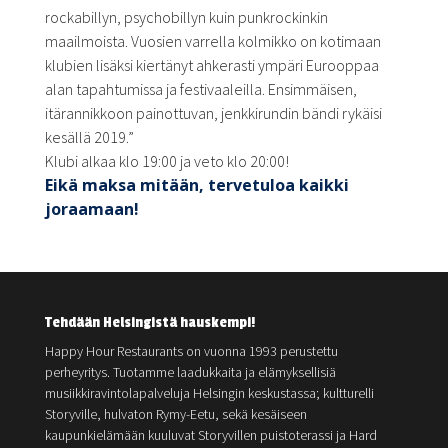
rockabillyn, psychobillyn kuin punkrockinkin
maailmoista. Vuosien varrella kolmikko on kotimaan
klubien lisäksi kiertänyt ahkerasti ympäri Eurooppaa
alan tapahtumissa ja festivaaleilla. Ensimmäisen,
itärannikkoon painottuvan, jenkkirundin bändi rykäisi
kesällä 2019.”
Klubi alkaa klo 19:00 ja veto klo 20:00!
Eikä maksa mitään, tervetuloa kaikki
joraamaan!
Tehdään Helsingistä hauskempi!
Happy Hour Restaurants on vuonna 1993 perustettu
perheyritys. Tuotamme laadukkaita ja elämyksellisiä
musiikkiravintolapalveluja Helsingin keskustassa; kultturelli
Storyville, hulvaton Rymy-Eetu, sekä kesäiseen
kaupunkielämään kuuluvat Storyvillen puistoterassi ja Hard