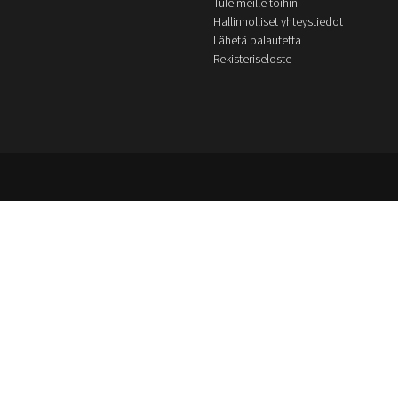
Tule meille töihin
Hallinnolliset yhteystiedot
Lähetä palautetta
Rekisteriseloste