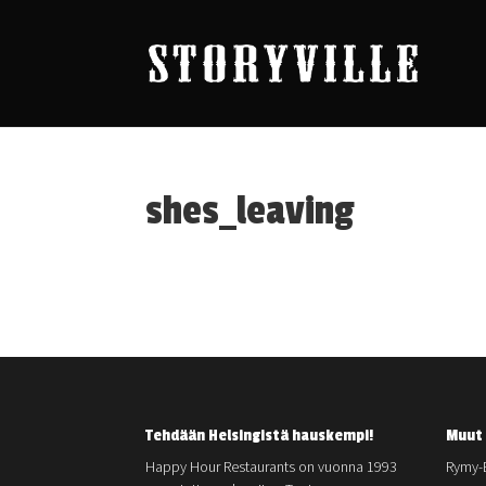
shes_leaving
Tehdään Helsingistä hauskempi!
Muut 
Happy Hour Restaurants on vuonna 1993
Rymy-