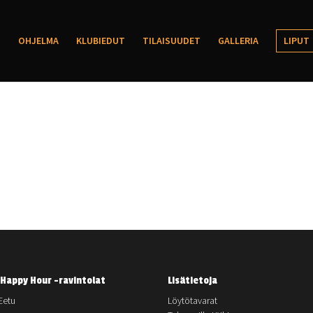
OHJELMA
KLUBIEDUT
TILAISUUDET
GALLERIA
LIPUT
Happy Hour -ravintolat
Lisätietoja
Eetu
Löytötavarat