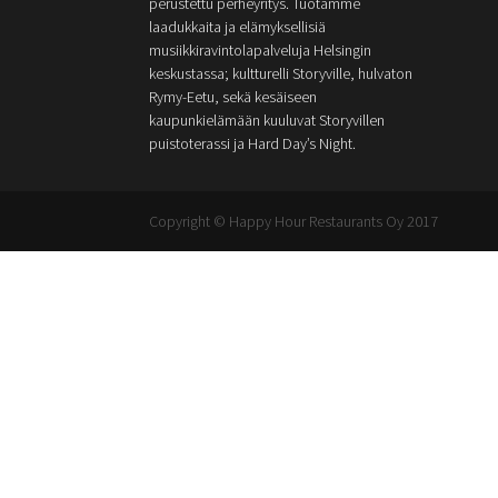
perustettu perheyritys. Tuotamme
laadukkaita ja elämyksellisiä
musiikkiravintolapalveluja Helsingin
keskustassa; kultturelli Storyville, hulvaton
Rymy-Eetu, sekä kesäiseen
kaupunkielämään kuuluvat Storyvillen
puistoterassi ja Hard Day’s Night.
Copyright © Happy Hour Restaurants Oy 2017