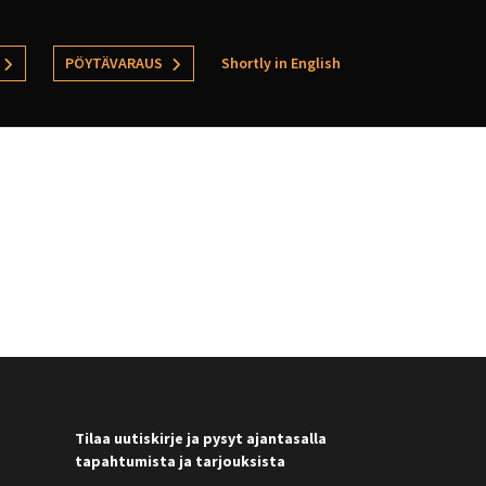
PÖYTÄVARAUS
Shortly in English
Tilaa uutiskirje ja pysyt ajantasalla
tapahtumista ja tarjouksista