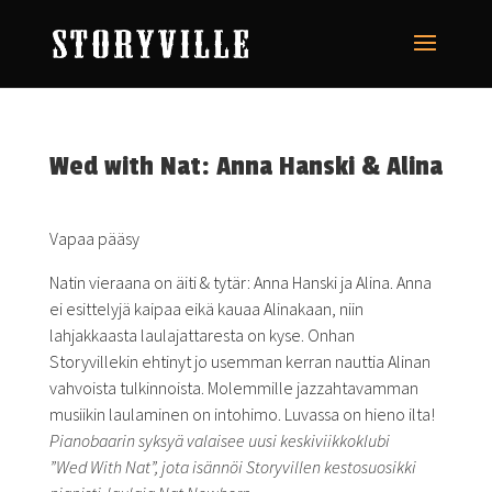
Wed with Nat: Anna Hanski & Alina
Vapaa pääsy
Natin vieraana on äiti & tytär: Anna Hanski ja Alina. Anna
ei esittelyjä kaipaa eikä kauaa Alinakaan, niin
lahjakkaasta laulajattaresta on kyse. Onhan
Storyvillekin ehtinyt jo usemman kerran nauttia Alinan
vahvoista tulkinnoista. Molemmille jazzahtavamman
musiikin laulaminen on intohimo. Luvassa on hieno ilta!
Pianobaarin syksyä valaisee uusi keskiviikkoklubi
”Wed With Nat”, jota isännöi Storyvillen kestosuosikki