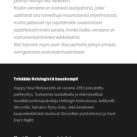
pianisti-laulaja Nat Newborn.
Klubin vieraana on loistavia laulajattaria, jotka
saattavat olla tunnettuja muunlaisesta
ohjelmistosta,
mutta pääsevät nyt näyttämään osaamistaan
jazzahtavammalla saralla, minkä lisäksi vieraana on
instrumentalistienkin kärkikaartia.
Nat tarjoilee myös osan iltaa parhaita paloja omasta
svengaavasta soolorepertuaaristaan.
Tehdään Helsingistä hauskempi!
Happy Hour Restaurants on vuonna 1993 perustettu
perheyritys. Tuotamme laadukkaita ja elämyksellisiä
musiikkiravintolapalveluja Helsingin keskustassa; kultturelli
Storyville, hulvaton Rymy-Eetu, sekä kesäiseen
kaupunkielämään kuuluvat Storyvillen puistoterassi ja Hard
Day’s Night.