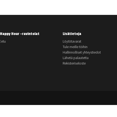
Happy Hour -ravintolat
Lisätietoja
Eetu
Löytötavarat
Tule meille töihin
Hallinnolliset yhteystiedot
Lähetä palautetta
Rekisteriseloste