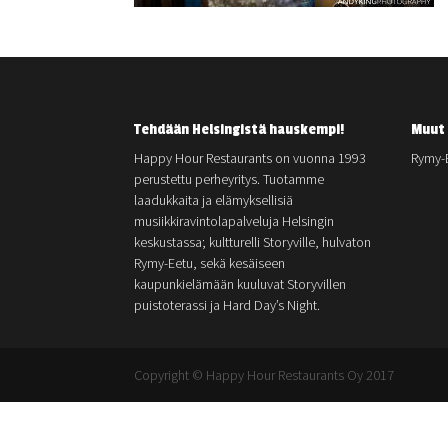
Tehdään Helsingistä hauskempi!
Muut 
Happy Hour Restaurants on vuonna 1993
Rymy-
perustettu perheyritys. Tuotamme
laadukkaita ja elämyksellisiä
musiikkiravintolapalveluja Helsingin
keskustassa; kultturelli Storyville, hulvaton
Rymy-Eetu, sekä kesäiseen
kaupunkielämään kuuluvat Storyvillen
puistoterassi ja Hard Day’s Night.
Copyright © Happy Hour Restaurants Oy 2017