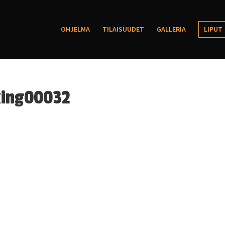
OHJELMA
TILAISUUDET
GALLERIA
LIPUT
king00032