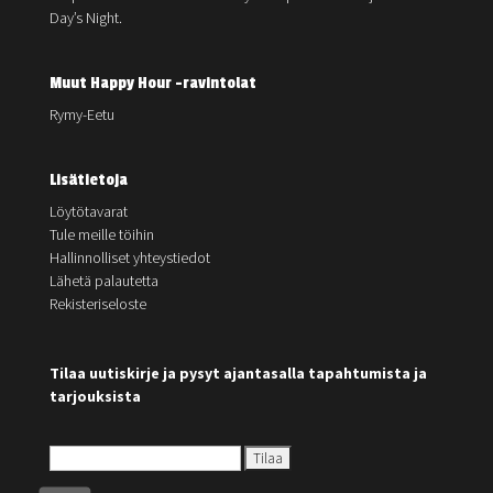
Day’s Night.
Muut Happy Hour -ravintolat
Rymy-Eetu
Lisätietoja
Löytötavarat
Tule meille töihin
Hallinnolliset yhteystiedot
Lähetä palautetta
Rekisteriseloste
Tilaa uutiskirje ja pysyt ajantasalla tapahtumista ja
tarjouksista