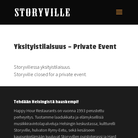
Yksityistilaisuus – Private Event
Storyvillessa yksityistilaisuus.
Storyville closed for a private event.
Tehdään Helsingistä hauskempi!
Happy Hour Restaurants on vuonna 1993 perustettu
perheyritys. Tuotamme laadukkaita ja elämyksellisiä
musiikkiravintolapalveluja Helsingin keskustassa; kultturelli
Storyville, hulvaton Rymy-Eetu, sekä kesäiseen
kaupunkielämään kuuluvat Storyvillen puistoterassi ja Hard