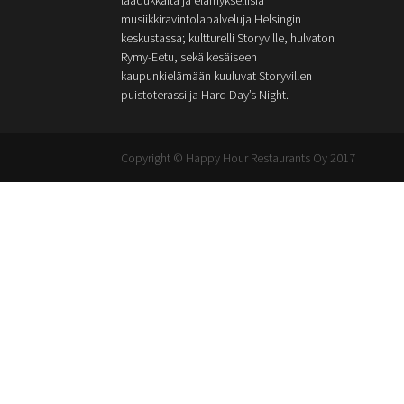
musiikkiravintolapalveluja Helsingin
keskustassa; kultturelli Storyville, hulvaton
Rymy-Eetu, sekä kesäiseen
kaupunkielämään kuuluvat Storyvillen
puistoterassi ja Hard Day’s Night.
Copyright © Happy Hour Restaurants Oy 2017