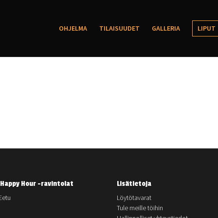
OHJELMA
TILAISUUDET
GALLERIA
LIPUT
Happy Hour -ravintolat
Lisätietoja
Eetu
Löytötavarat
Tule meille töihin
Hallinnolliset yhteystiedot