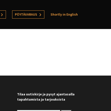
PÖYTÄVARAUS
Shortly in English
Tilaa uutiskirje ja pysyt ajantasalla
tapahtumista ja tarjouksista