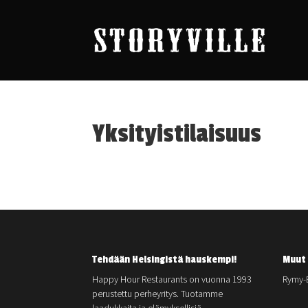
Yksityistilaisuus
Tehdään Helsingistä hauskempi!
Muut 
Happy Hour Restaurants on vuonna 1993
Rymy-
perustettu perheyritys. Tuotamme
laadukkaita ja elämyksellisiä