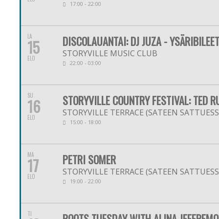
17:00 - 22:00
LA
DISCOLAUANTAI: DJ JUZA - YSÄRIBILEE
15
STORYVILLE MUSIC CLUB
ELO
22:00 - 03:00
SU
STORYVILLE COUNTRY FESTIVAL: TED R
16
STORYVILLE TERRACE (SATEEN SATTUESSA
ELO
15:00 - 18:00
MA
PETRI SOMER
17
STORYVILLE TERRACE (SATEEN SATTUESSA
ELO
19:00 - 22:00
TI
ROOTS TUESDAY WITH ALINA JEFFREMO