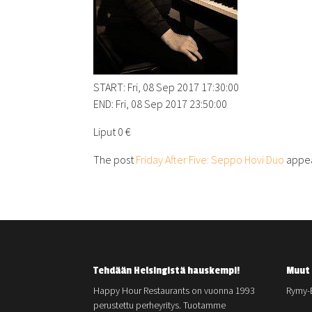
START: Fri, 08 Sep 2017 17:30:00
END: Fri, 08 Sep 2017 23:50:00
Liput 0 €
The post
Friday After Five: Seppo Hovi Duo
appea
Tehdään Helsingistä hauskempi!
Muut 
Happy Hour Restaurants on vuonna 1993
Rymy-
perustettu perheyritys. Tuotamme