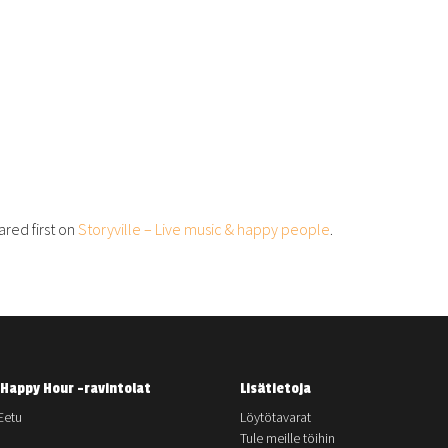
red first on
Storyville – Live music & happy people
.
Happy Hour -ravintolat
Lisätietoja
Eetu
Löytötavarat
Tule meille töihin