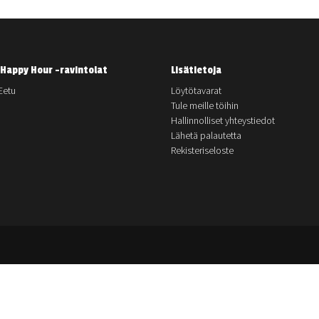
Happy Hour -ravintolat
Lisätietoja
Eetu
Löytötavarat
Tule meille töihin
Hallinnolliset yhteystiedot
Lähetä palautetta
Rekisteriseloste