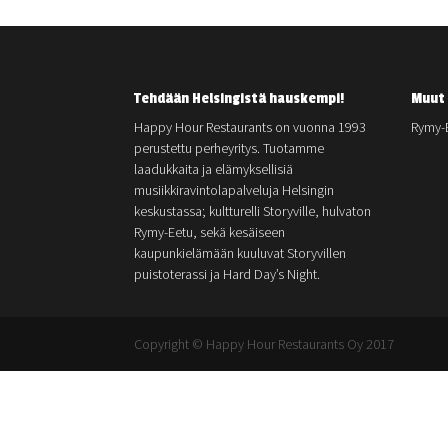
Tehdään Helsingistä hauskempi!
Muut 
Happy Hour Restaurants on vuonna 1993
Rymy-
perustettu perheyritys. Tuotamme
laadukkaita ja elämyksellisiä
musiikkiravintolapalveluja Helsingin
keskustassa; kultturelli Storyville, hulvaton
Rymy-Eetu, sekä kesäiseen
kaupunkielämään kuuluvat Storyvillen
puistoterassi ja Hard Day’s Night.
Copyright © Happy Hour Restaurants Oy 2017