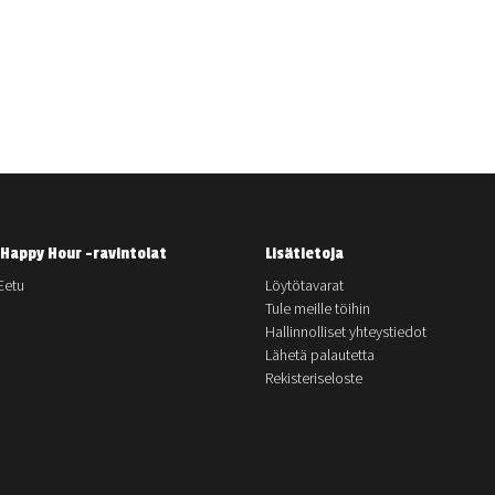
Happy Hour -ravintolat
Lisätietoja
Eetu
Löytötavarat
Tule meille töihin
Hallinnolliset yhteystiedot
Lähetä palautetta
Rekisteriseloste