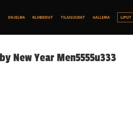
OHJELMA
KLUBIEDUT
TILAISUUDET
GALLERIA
LIPUT
tsby New Year Men5555u333