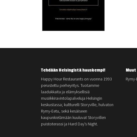
Tehdään Helsingistä hauskempi!
Muut 
Happy Hour Restaurants on vuonna 1993
Rymy-
perustettu perheyritys. Tuotamme
laadukkaita ja elämyksellisiä
musiikkiravintolapalveluja Helsingin
keskustassa; kultturelli Storyville, hulvaton
Rymy-Eetu, sekä kesäiseen
kaupunkielämään kuuluvat Storyvillen
puistoterassi ja Hard Day’s Night.