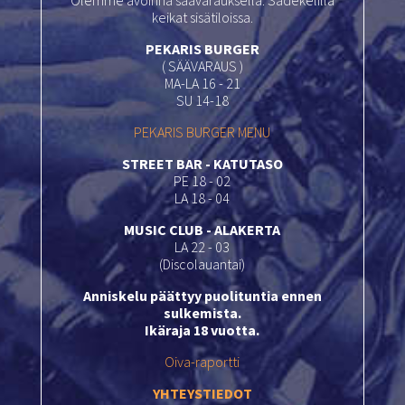
keikat sisätiloissa.
PEKARIS BURGER
( SÄÄVARAUS )
MA-LA 16 - 21
SU 14-18
PEKARIS BURGER MENU
STREET BAR - KATUTASO
PE 18 - 02
LA 18 - 04
MUSIC CLUB - ALAKERTA
LA 22 - 03
(Discolauantai)
Anniskelu päättyy puolituntia ennen
sulkemista.
Ikäraja 18 vuotta.
Oiva-raportti
YHTEYSTIEDOT