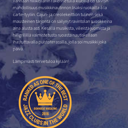
Vanhaan hiilikellariin rakennetulla klubilla on talvisin
mahdollisuus musiikkinautinnon lisäksi ruokailla á la
carte-tyyliin. Cajun- ja creolekeittiön tulinen sekä
mausteinen tarjonta on säilynyt ravintolan suosikkeina
aina alusta asti. Kesällä musiikista, viileistä juomista ja
hiiligrillillä valmistetusta ruoasta nautiskellaan
ihastuttavalla puistoterassilla, jolla soi musiikki joka
päivä.
Lämpimästi tervetuloa kylään!