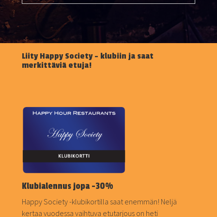
Liity Happy Society – klubiin ja saat
merkittäviä etuja!
Klubialennus jopa -30%
Happy Society -klubikortilla saat enemmän! Neljä
kertaa vuodessa vaihtuva etutarjous on heti