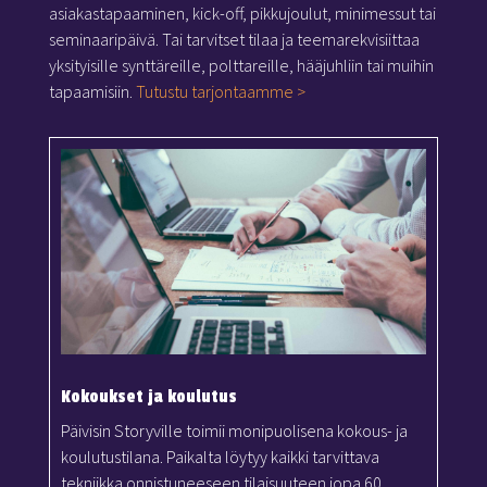
asiakastapaaminen, kick-off, pikkujoulut, minimessut tai
seminaaripäivä. Tai tarvitset tilaa ja teemarekvisiittaa
yksityisille synttäreille, polttareille, hääjuhliin tai muihin
tapaamisiin.
Tutustu tarjontaamme >
Kokoukset ja koulutus
Päivisin Storyville toimii monipuolisena kokous- ja
koulutustilana. Paikalta löytyy kaikki tarvittava
tekniikka onnistuneeseen tilaisuuteen jopa 60