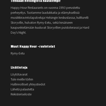
Tehdään Helsingistä hauskempi!
Happy Hour Restaurants on vuonna 1993 perustettu
perheyritys. Tuotamme laadukkaita ja elämyksellisiä
musiikkiravintolapalveluja Helsingin keskustassa; kultturelli
Storyville, hulvaton Rymy-Eetu, sekä kesäiseen
kaupunkielämään kuuluvat Storyvillen puistoterassi ja Hard
Day’s Night.
Muut Happy Hour -ravintolat
Rymy-Eetu
Lisätietoja
Löytötavarat
Tule meille töihin
Hallinnolliset yhteystiedot
Lähetä palautetta
Rekisteriseloste