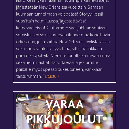
järjestetään New Orlansissa vuosittain. Samaan
kuumaan tunnelmaan voit päästä Storyvillessä
vuosittain helmikuussa järjestettävissä
karnevaaleissa! Kauttamme saat juhlaan sopivan
somistuksen sekä karnevaalitunnelmaa kohottavan
orkesterin, joka soittaa New Orleans -tyylistä jazzia
sekä karnevaaleille tyypillisiä, villin riehakkaita
paraatikappaleita. Vieraille tarjolla karnevaalimaski
sekä helminauhat. Tarvittaessa järjestämme
paikalle myös upeasti pukeutuneen, värikkään
tanssiryhmän.
Tutustu >