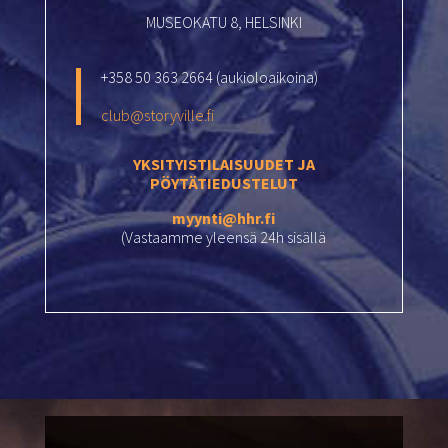
MUSEOKATU 8, HELSINKI
+358 50 363 2664 (aukioloaikoina)
club@storyville.fi
YKSITYISTILAISUUDET JA
PÖYTÄTIEDUSTELUT
myynti@hhr.fi
(Vastaamme yleensä 24h sisällä