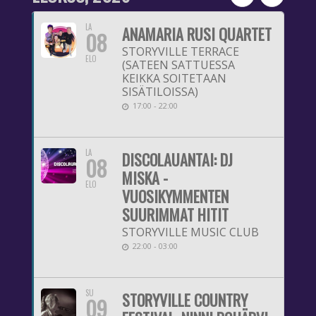
LA
ANAMARIA RUSI QUARTET
08
STORYVILLE TERRACE
ELO
(SATEEN SATTUESSA
KEIKKA SOITETAAN
SISÄTILOISSA)
17:00 - 22:00
LA
DISCOLAUANTAI: DJ
08
MISKA -
ELO
VUOSIKYMMENTEN
SUURIMMAT HITIT
STORYVILLE MUSIC CLUB
22:00 - 03:00
SU
STORYVILLE COUNTRY
09