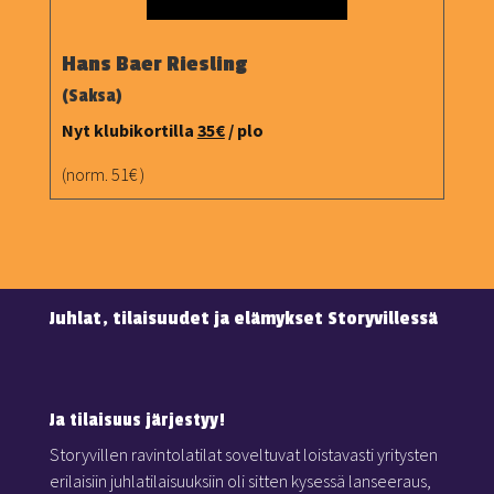
Hans Baer Riesling
(Saksa)
Nyt klubikortilla
35€
/ plo
(norm. 51€ )
Juhlat, tilaisuudet ja elämykset Storyvillessä
Ja tilaisuus järjestyy!
Storyvillen ravintolatilat soveltuvat loistavasti yritysten
erilaisiin juhlatilaisuuksiin oli sitten kysessä lanseeraus,