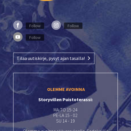
Follow
Follow
Follow
Tilaa uutiskirje, pysyt ajan tasalla!
OLEMME AVOINNA
Storyvillen Puistoterassi:
MA-TO 15-24
PE-LA 15 - 02
SU 14 - 19
Olemme avoinna säävarauksella. Sadekelillä