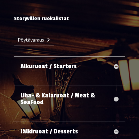
Storyvillen ruokalistat
Pöytävaraus
Alkuruoat / Starters
Liha- & Kalaruoat / Meat &
SeaFood
Jälkiruoat / Desserts