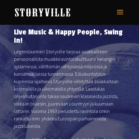
Live Music & Happy People, Swing
In!
Legendaarinen Storyville tarjoaa asiakkailleen
persoonallista musiikkiravintolakulttuuria Helsingin
sydämessä, välittömän viihtyisässä miljöössä ja
kansainvälisessa tunnelmassa. Eduskuntatalon
kupeessa sijaitseva Storyville viihdyttää asiakkaitaan
kotimaisilla ja ulkomaisilla yhtyeillä. Laadukas
ohjelmatarjonta takaa nautinnon klassisesta jazzista,
viileään bluesiin, juurevaan countryyn ja kuumaan
lattariin. Vuonna 1993 perustettu ravintola onkin
rankattu mm. yhdeksi Euroopan parhaimmista
jazzklubeista.