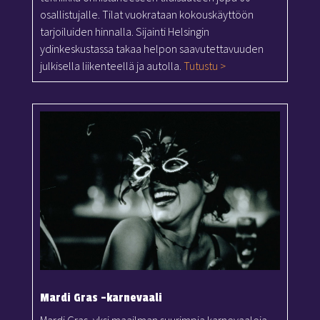
osallistujalle. Tilat vuokrataan kokouskäyttöön
tarjoiluiden hinnalla. Sijainti Helsingin
ydinkeskustassa takaa helpon saavutettavuuden
julkisella liikenteellä ja autolla.
Tutustu >
Mardi Gras -karnevaali
Mardi Gras, yksi maailman suurimpia karnevaaleja,