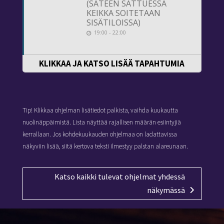
(SATEEN SATTUESSA
KEIKKA SOITETAAN
SISÄTILOISSA)
19:00 - 22:00
KLIKKAA JA KATSO LISÄÄ TAPAHTUMIA
Tip! Klikkaa ohjelman lisätiedot palkista, vaihda kuukautta
nuolinäppäimistä. Lista näyttää rajallisen määrän esiintyjiä
kerrallaan. Jos kohdekuukauden ohjelmaa on ladattavissa
näkyviin lisää, siitä kertova teksti ilmestyy palstan alareunaan.
Katso kaikki tulevat ohjelmat yhdessä
näkymässä