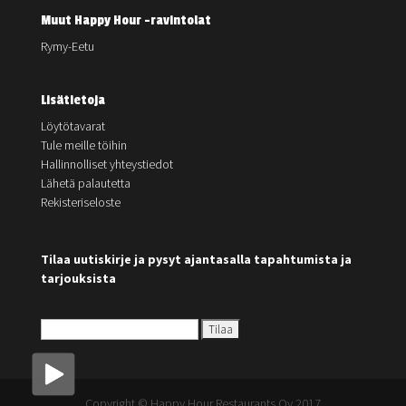
Muut Happy Hour -ravintolat
Rymy-Eetu
Lisätietoja
Löytötavarat
Tule meille töihin
Hallinnolliset yhteystiedot
Lähetä palautetta
Rekisteriseloste
Tilaa uutiskirje ja pysyt ajantasalla tapahtumista ja
tarjouksista
Copyright © Happy Hour Restaurants Oy 2017