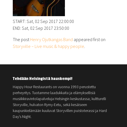
START: Sat, 02 Sep 2017 22:00:00
END: Sat, 02 Sep 2017 23:50:00
The post
Henry Ojutkangas Band
appeared first on
Storyville – Live music & happy people
.
Tehdään Helsingistä hauskempi!
Happy Hour Restaurants on vuonna 1993 perustettu
perheyritys. Tuotamme laadukkaita ja elämyksellisiä
musiikkiravintolapalveluja Helsingin keskustassa; kultturelli
Storyville, hulvaton Rymy-Eetu, sekä kesäiseen
kaupunkielämään kuuluvat Storyvillen puistoterassi ja Hard
Day’s Night.