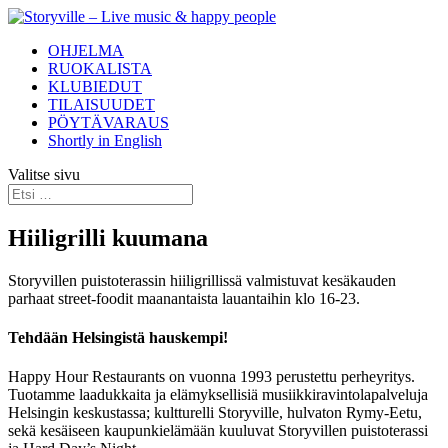
OHJELMA
RUOKALISTA
KLUBIEDUT
TILAISUUDET
PÖYTÄVARAUS
Shortly in English
Valitse sivu
Hiiligrilli kuumana
Storyvillen puistoterassin hiiligrillissä valmistuvat kesäkauden
parhaat street-foodit maanantaista lauantaihin klo 16-23.
Tehdään Helsingistä hauskempi!
Happy Hour Restaurants on vuonna 1993 perustettu perheyritys.
Tuotamme laadukkaita ja elämyksellisiä musiikkiravintolapalveluja
Helsingin keskustassa; kultturelli Storyville, hulvaton Rymy-Eetu,
sekä kesäiseen kaupunkielämään kuuluvat Storyvillen puistoterassi