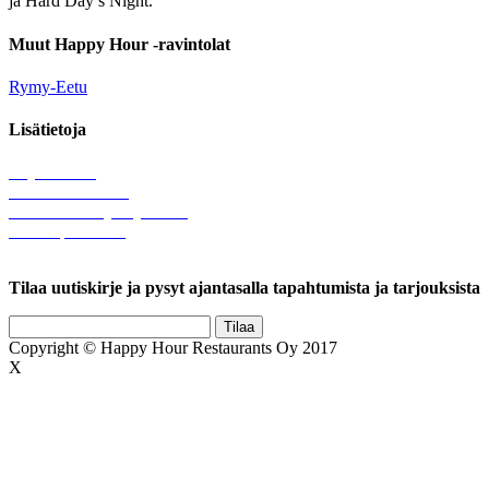
ja Hard Day’s Night.
Muut Happy Hour -ravintolat
Rymy-Eetu
Lisätietoja
Löytötavarat
Tule meille töihin
Hallinnolliset yhteystiedot
Lähetä palautetta
Rekisteriseloste
Tilaa uutiskirje ja pysyt ajantasalla tapahtumista ja tarjouksista
Copyright © Happy Hour Restaurants Oy 2017
X