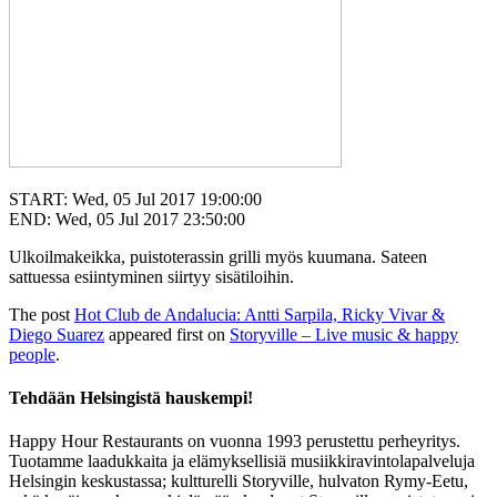
START: Wed, 05 Jul 2017 19:00:00
END: Wed, 05 Jul 2017 23:50:00
Ulkoilmakeikka, puistoterassin grilli myös kuumana. Sateen
sattuessa esiintyminen siirtyy sisätiloihin.
The post
Hot Club de Andalucia: Antti Sarpila, Ricky Vivar &
Diego Suarez
appeared first on
Storyville – Live music & happy
people
.
Tehdään Helsingistä hauskempi!
Happy Hour Restaurants on vuonna 1993 perustettu perheyritys.
Tuotamme laadukkaita ja elämyksellisiä musiikkiravintolapalveluja
Helsingin keskustassa; kultturelli Storyville, hulvaton Rymy-Eetu,