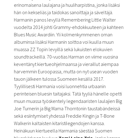
erinomaisena laulajana ja huuliharpistina, jonka lisäksi
hän on kekseliäs ja taidokas sanoittaja ja säveltäjä.
Harmanin panos levyllä Remembering Little Walter
vuodelta 2014 johti Grammy-ehdokkuuteen ja kahteen
Blues Music Awardiin. Yli kolmenkymmenen oman
albuminsa lisäksi Harmanin soittoa voi kuulla muun
muassa ZZ Topin levyillä sekä lukuisten elokuvien
soundtrackeillä. 70-vuotias Harman on viime vuosina
keventänyt kiertueohjelmaansa ja vieraillut aiempaa
harvemmin Euroopassa, mutta on nyt usean vuoden
tauon jälkeen tulossa Suomeen kesällä 2017.
Tyylillisesti Harmania voisi luonnehtia urbaanin
perinteisen bluesin taitajaksi. Tätä tyyliä hänelle opetti
muun muassa työskentely legendaaristen laulajien Big
Joe Turnerin ja Big Mama Thorntonin taustabändeissä
sekä esiintymiset yhdessä Freddie Kingin ja T-Bone
Walkerin kaltaisten kitaristilegendojen kanssa.
Heinäkuun kiertueella Harmania säestää Suomen