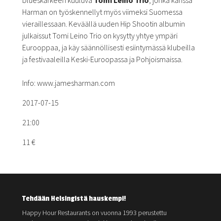
blueskärkeen kuuluva
Tomi Leino Trio
, jonka kanssa
Harman on työskennellyt myös viimeksi Suomessa
vieraillessaan. Keväällä uuden Hip Shootin albumin
julkaissut Tomi Leino Trio on kysytty yhtye ympäri
Eurooppaa, ja käy säännöllisesti esiintymässä klubeilla
ja festivaaleilla Keski-Euroopassa ja Pohjoismaissa.
Info: www.jamesharman.com
2017-07-15
21:00
11 €
Tehdään Helsingistä hauskempi!
Happy Hour Restaurants on vuonna 1993 perustettu