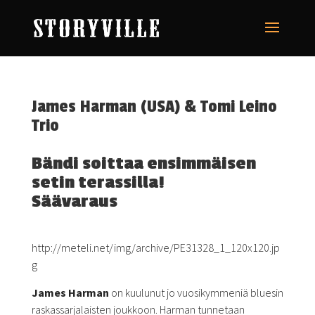
James Harman (USA) & Tomi Leino
Trio
Bändi soittaa ensimmäisen
setin terassilla!
Säävaraus
http://meteli.net/img/archive/PE31328_1_120x120.jp
g
James Harman
on kuulunut jo vuosikymmeniä bluesin
raskassarjalaisten joukkoon. Harman tunnetaan