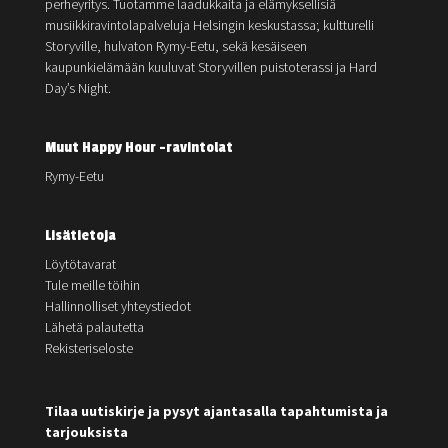
perheyritys. Tuotamme laadukkaita ja elämyksellisiä
musiikkiravintolapalveluja Helsingin keskustassa; kultturelli
Storyville, hulvaton Rymy-Eetu, sekä kesäiseen
kaupunkielämään kuuluvat Storyvillen puistoterassi ja Hard
Day’s Night.
Muut Happy Hour -ravintolat
Rymy-Eetu
Lisätietoja
Löytötavarat
Tule meille töihin
Hallinnolliset yhteystiedot
Lähetä palautetta
Rekisteriseloste
Tilaa uutiskirje ja pysyt ajantasalla tapahtumista ja
tarjouksista