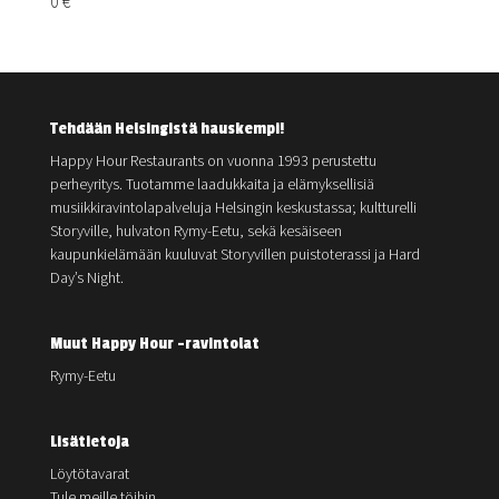
0 €
Tehdään Helsingistä hauskempi!
Happy Hour Restaurants on vuonna 1993 perustettu
perheyritys. Tuotamme laadukkaita ja elämyksellisiä
musiikkiravintolapalveluja Helsingin keskustassa; kultturelli
Storyville, hulvaton Rymy-Eetu, sekä kesäiseen
kaupunkielämään kuuluvat Storyvillen puistoterassi ja Hard
Day’s Night.
Muut Happy Hour -ravintolat
Rymy-Eetu
Lisätietoja
Löytötavarat
Tule meille töihin