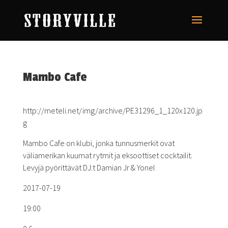
Mambo Cafe
http://meteli.net/img/archive/PE31296_1_120x120.jp
g
Mambo Cafe on klubi, jonka tunnusmerkit ovat
väliamerikan kuumat rytmit ja eksoottiset cocktailit.
Levyjä pyörittävät DJ:t Damian Jr & Yonel
2017-07-19
19:00