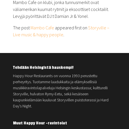
Mambo Cafe on klubi, jonka tunnusmerkit ovat
väliamerikan kuumat rytmit ja eksoottiset cocktailit.
Levyjä pyörittävät DJ:t Damian Jr & Yonel.
The post
Mambo Cafe
appeared first on
Storyville –
Live music & happy people
.
Tehdään Helsingistä hauskempi!
Happy Hour Restaurants on vuonna 1993 perustettu
perheyritys. Tuotamme laadukkaita ja elämyksellisiä
musiikkiravintolapalveluja Helsingin keskustassa; kultturelli
Storyville, hulvaton Rymy-Eetu, sekä kesäiseen
kaupunkielämään kuuluvat Storyvillen puistoterassi ja Hard
Day’s Night.
Muut Happy Hour -ravintolat