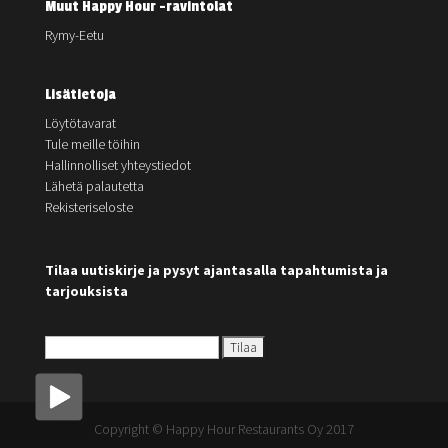
Muut Happy Hour -ravintolat
Rymy-Eetu
Lisätietoja
Löytötavarat
Tule meille töihin
Hallinnolliset yhteystiedot
Lähetä palautetta
Rekisteriseloste
Tilaa uutiskirje ja pysyt ajantasalla tapahtumista ja
tarjouksista
Copyright © Happy Hour Restaurants Oy 2017