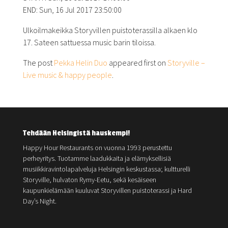
END: Sun, 16 Jul 2017 23:50:00
Ulkoilmakeikka Storyvillen puistoterassilla alkaen klo
17. Sateen sattuessa music barin tiloissa.
The post
Pekka Helin Duo
appeared first on
Storyville –
Live music & happy people
.
Tehdään Helsingistä hauskempi!
Happy Hour Restaurants on vuonna 1993 perustettu
perheyritys. Tuotamme laadukkaita ja elämyksellisiä
musiikkiravintolapalveluja Helsingin keskustassa; kultturelli
Storyville, hulvaton Rymy-Eetu, sekä kesäiseen
kaupunkielämään kuuluvat Storyvillen puistoterassi ja Hard
Day’s Night.