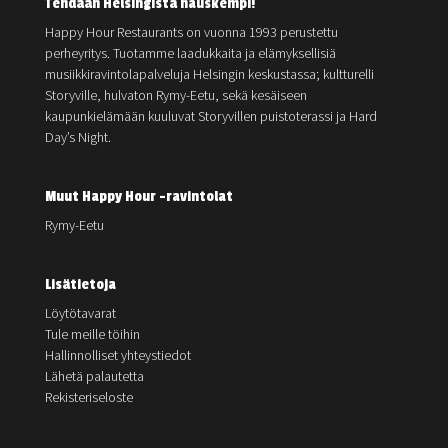
Tehdään Helsingistä hauskempi!
Happy Hour Restaurants on vuonna 1993 perustettu
perheyritys. Tuotamme laadukkaita ja elämyksellisiä
musiikkiravintolapalveluja Helsingin keskustassa; kultturelli
Storyville, hulvaton Rymy-Eetu, sekä kesäiseen
kaupunkielämään kuuluvat Storyvillen puistoterassi ja Hard
Day’s Night.
Muut Happy Hour -ravintolat
Rymy-Eetu
Lisätietoja
Löytötavarat
Tule meille töihin
Hallinnolliset yhteystiedot
Lähetä palautetta
Rekisteriseloste