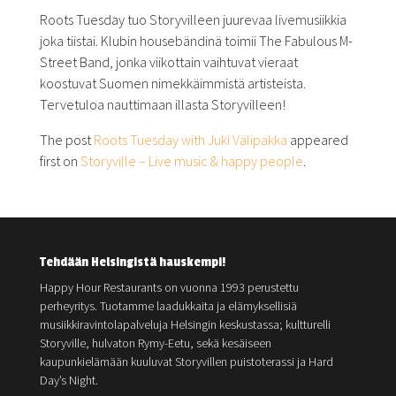
Roots Tuesday tuo Storyvilleen juurevaa livemusiikkia
joka tiistai. Klubin housebändinä toimii The Fabulous M-
Street Band, jonka viikottain vaihtuvat vieraat
koostuvat Suomen nimekkäimmistä artisteista.
Tervetuloa nauttimaan illasta Storyvilleen!
The post
Roots Tuesday with Juki Välipakka
appeared
first on
Storyville – Live music & happy people
.
Tehdään Helsingistä hauskempi!
Happy Hour Restaurants on vuonna 1993 perustettu
perheyritys. Tuotamme laadukkaita ja elämyksellisiä
musiikkiravintolapalveluja Helsingin keskustassa; kultturelli
Storyville, hulvaton Rymy-Eetu, sekä kesäiseen
kaupunkielämään kuuluvat Storyvillen puistoterassi ja Hard
Day’s Night.