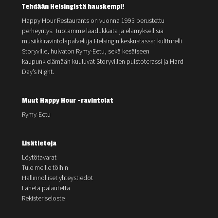
Tehdään Helsingistä hauskempi!
Happy Hour Restaurants on vuonna 1993 perustettu
perheyritys. Tuotamme laadukkaita ja elämyksellisiä
musiikkiravintolapalveluja Helsingin keskustassa; kultturelli
Storyville, hulvaton Rymy-Eetu, sekä kesäiseen
kaupunkielämään kuuluvat Storyvillen puistoterassi ja Hard
Day’s Night.
Muut Happy Hour -ravintolat
Rymy-Eetu
Lisätietoja
Löytötavarat
Tule meille töihin
Hallinnolliset yhteystiedot
Lähetä palautetta
Rekisteriseloste