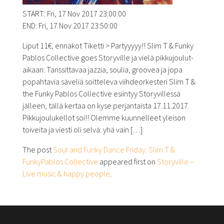
START: Fri, 17 Nov 2017 23:00:00
END: Fri, 17 Nov 2017 23:50:00
Liput 11€, ennakot Tiketti > Partyyyyy!! Slim T & Funky
Pablos Collective goes Storyville ja vielä pikkujoulut-
aikaan: Tanssittavaa jazzia, soulia, groovea ja jopa
popahtavia säveliä soitteleva viihdeorkesteri Slim T &
the Funky Pablos Collective esiintyy Storyvillessä
jälleen, tällä kertaa on kyse perjantaista 17.11.2017.
Pikkujoulukellot soi!! Olemme kuunnelleet yleisön
toiveita ja viesti oli selvä: yhä vain […]
The post
Soul and Funky Dance Friday: Slim T &
FunkyPablos Collective
appeared first on
Storyville –
Live music & happy people
.