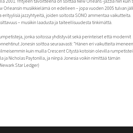
llä 2001. Yhtyeen tavoitteena on soittaa New Orleans -jazzia niin kuin s
ew Orleansin musiikkielämä on edelleen – jopa vuoden 2005 tulvan jä
a erityylisiä jazzyhtyeitä, joiden soitosta SONO ammentaa vaikutteita.
ittavuus – musiikin laadusta ja taiteellisuudesta tinkimättä.
mpetisteja, jonka soitossa yhdistyvät sekä perinteiset että modernit
uonnehtinut Jonesin soittoa seuraavasti: “Hänen eri vaikutteita imenee
ä ilmeisemmin kuin muilla Crescent Citystä kotoisin olevilla rumpetistei
 ja Nicholas Paytonilla, ja niinpä Jonesia voikin nimittää tämän
Newark Star Ledger)