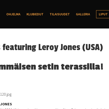
OHJELMA
KLUBIEDUT
TILAISUUDET
GALLERIA
LIPUT
s featuring Leroy Jones (USA)
mmäisen setin terassilla!
120.jpg
Y JONES