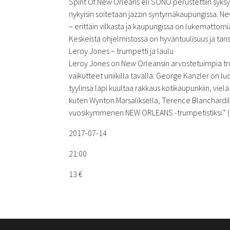
Spirit Of New Orleans eli SONO perustettiin syksy
nykyisin soitetaan jazzin syntymäkaupungissa. N
– erittäin vilkasta ja kaupungissa on lukemattomi
Keskeistä ohjelmistossa on hyväntuulisuus ja tanss
Leroy Jones ~ trumpetti ja laulu
Leroy Jones on New Orleansin arvostetuimpia tru
vaikutteet uniikilla tavalla. George Kanzler on l
tyylinsä läpi kuultaa rakkaus kotikaupunkiin, viel
kuten Wynton Marsaliksella, Terence Blanchardilla
vuosikymmenen NEW ORLEANS -trumpetistiksi.” (
2017-07-14
21:00
13 €