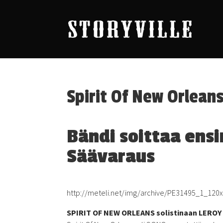
Spirit Of New Orlean
Bändi soittaa ensi
Säävaraus
http://meteli.net/img/archive/PE31495_1_120x
SPIRIT OF NEW ORLEANS solistinaan LERO