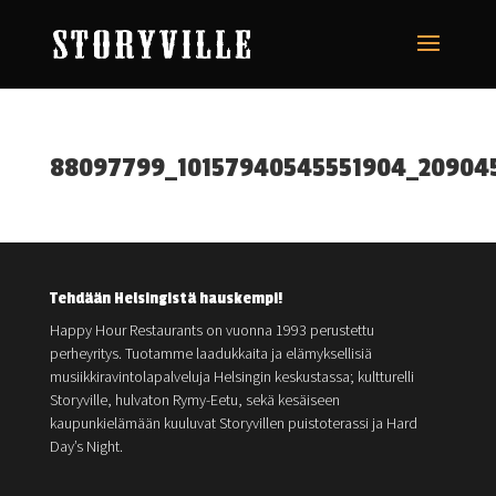
88097799_10157940545551904_20904
Tehdään Helsingistä hauskempi!
Happy Hour Restaurants on vuonna 1993 perustettu
perheyritys. Tuotamme laadukkaita ja elämyksellisiä
musiikkiravintolapalveluja Helsingin keskustassa; kultturelli
Storyville, hulvaton Rymy-Eetu, sekä kesäiseen
kaupunkielämään kuuluvat Storyvillen puistoterassi ja Hard
Day’s Night.