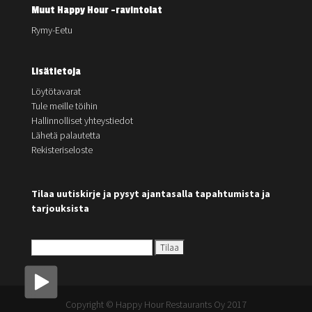
Muut Happy Hour -ravintolat
Rymy-Eetu
Lisätietoja
Löytötavarat
Tule meille töihin
Hallinnolliset yhteystiedot
Lähetä palautetta
Rekisteriseloste
Tilaa uutiskirje ja pysyt ajantasalla tapahtumista ja
tarjouksista
Copyright © Happy Hour Restaurants Oy 2017