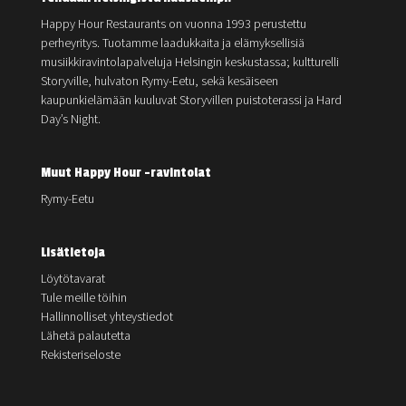
Happy Hour Restaurants on vuonna 1993 perustettu
perheyritys. Tuotamme laadukkaita ja elämyksellisiä
musiikkiravintolapalveluja Helsingin keskustassa; kultturelli
Storyville, hulvaton Rymy-Eetu, sekä kesäiseen
kaupunkielämään kuuluvat Storyvillen puistoterassi ja Hard
Day’s Night.
Muut Happy Hour -ravintolat
Rymy-Eetu
Lisätietoja
Löytötavarat
Tule meille töihin
Hallinnolliset yhteystiedot
Lähetä palautetta
Rekisteriseloste