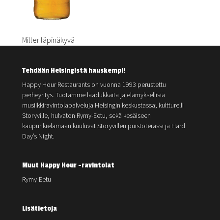
Miller läpinäkyvä
Tehdään Helsingistä hauskempi!
Happy Hour Restaurants on vuonna 1993 perustettu
perheyritys. Tuotamme laadukkaita ja elämyksellisiä
musiikkiravintolapalveluja Helsingin keskustassa; kultturelli
Storyville, hulvaton Rymy-Eetu, sekä kesäiseen
kaupunkielämään kuuluvat Storyvillen puistoterassi ja Hard
Day’s Night.
Muut Happy Hour -ravintolat
Rymy-Eetu
Lisätietoja