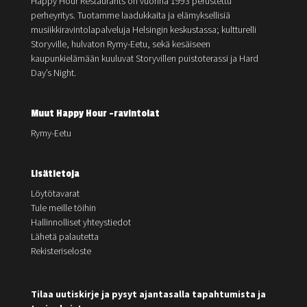
Happy Hour Restaurants on vuonna 1993 perustettu
perheyritys. Tuotamme laadukkaita ja elämyksellisiä
musiikkiravintolapalveluja Helsingin keskustassa; kultturelli
Storyville, hulvaton Rymy-Eetu, sekä kesäiseen
kaupunkielämään kuuluvat Storyvillen puistoterassi ja Hard
Day’s Night.
Muut Happy Hour -ravintolat
Rymy-Eetu
Lisätietoja
Löytötavarat
Tule meille töihin
Hallinnolliset yhteystiedot
Lähetä palautetta
Rekisteriseloste
Tilaa uutiskirje ja pysyt ajantasalla tapahtumista ja