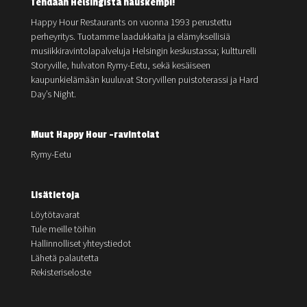
Tehdään Helsingistä hauskempi!
Happy Hour Restaurants on vuonna 1993 perustettu
perheyritys. Tuotamme laadukkaita ja elämyksellisiä
musiikkiravintolapalveluja Helsingin keskustassa; kultturelli
Storyville, hulvaton Rymy-Eetu, sekä kesäiseen
kaupunkielämään kuuluvat Storyvillen puistoterassi ja Hard
Day’s Night.
Muut Happy Hour -ravintolat
Rymy-Eetu
Lisätietoja
Löytötavarat
Tule meille töihin
Hallinnolliset yhteystiedot
Lähetä palautetta
Rekisteriseloste